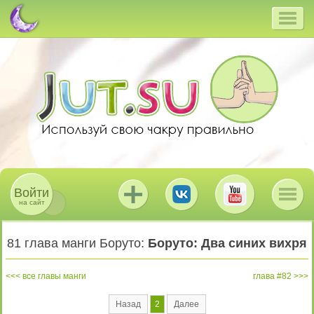
Войти
на сайт
81 глава манги Боруто:
Боруто: Два синих вихря
все главы манги
глава #82
Назад
2
Далее