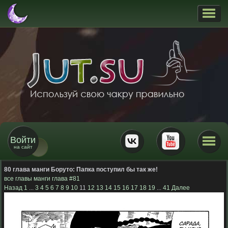
Войти
на сайт
80 глава манги Боруто:
Папка поступил бы так же!
все главы манги
глава #81
Назад
1
...
3
4
5
6
7
8
9
10
11
12
13
14
15
16
17
18
19
...
41
Далее