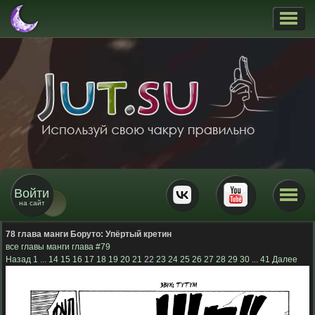
Войти
на сайт
78 глава манги Боруто:
Упёртый кретин
все главы манги
глава #79
Назад
1
...
14
15
16
17
18
19
20
21
22
23
24
25
26
27
28
29
30
...
41
Далее