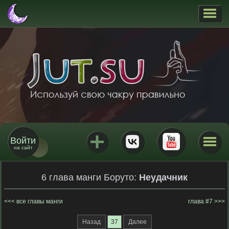
Войти
на сайт
6 глава манги Боруто:
Неудачник
все главы манги
глава #7
Назад
37
Далее