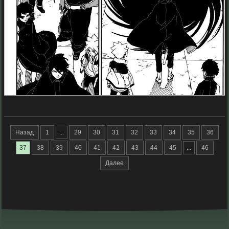
Назад
1
...
29
30
31
32
33
34
35
36
37
38
39
40
41
42
43
44
45
...
46
Далее