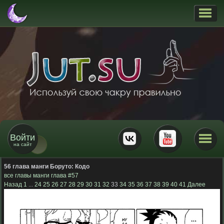
Войти
на сайт
56 глава манги Боруто:
Кодо
все главы манги
глава #57
Назад
1
...
24
25
26
27
28
29
30
31
32
33
34
35
36
37
38
39
40
41
Далее