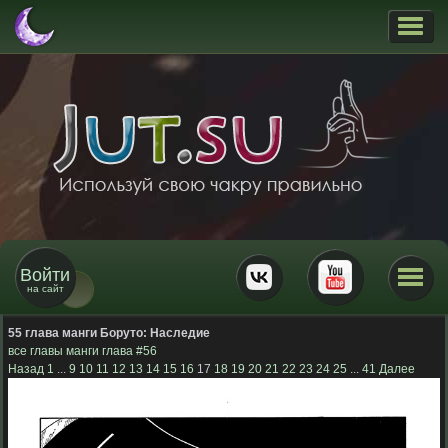
Войти
на сайт
55 глава манги Боруто:
Наследие
все главы манги
глава #56
Назад
1
...
9
10
11
12
13
14
15
16
17
18
19
20
21
22
23
24
25
...
41
Далее