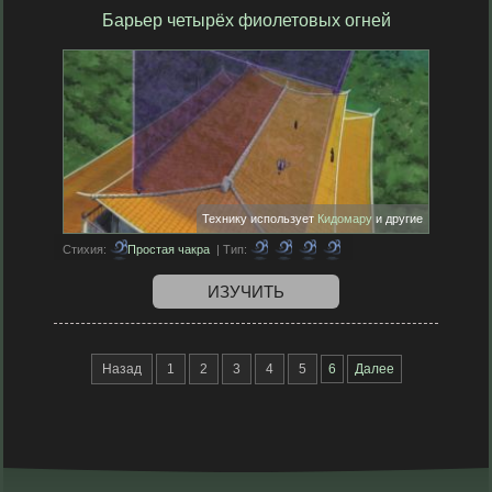
Барьер четырёх фиолетовых огней
Технику использует
Кидомару
и другие
Стихия:
Простая чакра
| Тип:
ИЗУЧИТЬ
Назад
1
2
3
4
5
6
Далее