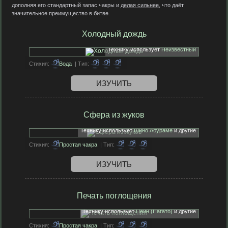
дополняя его стандартный запас чакры и
делая сильнее
, что даёт
значительное преимущество в битве.
Холодный дождь
Технику использует
Неизвестный
Стихия:
Вода
| Тип:
ИЗУЧИТЬ
Сфера из жуков
Технику использует
Шино Абураме
и другие
Стихия:
Простая чакра
| Тип:
ИЗУЧИТЬ
Печать поглощения
Технику использует
Пейн (Нагато)
и другие
Стихия:
Простая чакра
| Тип: