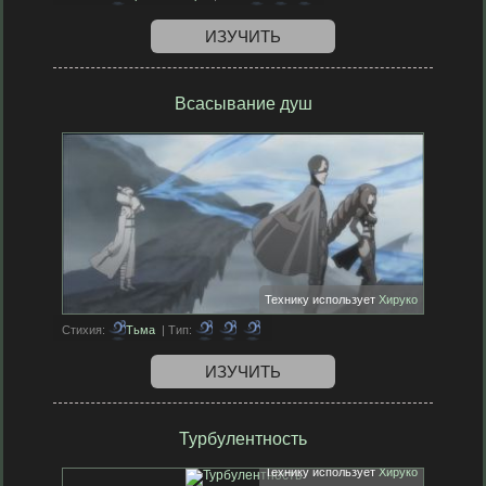
ИЗУЧИТЬ
Всасывание душ
Технику использует
Хируко
Стихия:
Тьма
| Тип:
ИЗУЧИТЬ
Турбулентность
Технику использует
Хируко